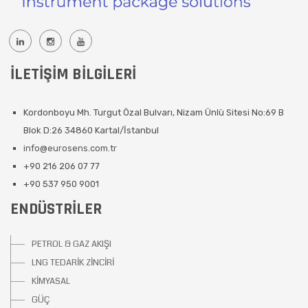
İLETIŞIM BILGILERI
Kordonboyu Mh. Turgut Özal Bulvarı, Nizam Ünlü Sitesi No:69 B
Blok D:26 34860 Kartal/İstanbul
info@eurosens.com.tr
+90 216 206 07 77
+90 537 950 9001
ENDÜSTRILER
PETROL & GAZ AKIŞI
LNG TEDARİK ZİNCİRİ
KİMYASAL
GÜÇ