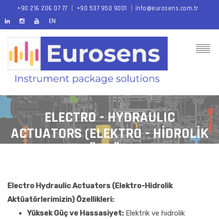
+90 216 206 07 77
+90 537 950 9001
info@eurosens.com.tr
EN
ELECTRO - HYDRAULIC
ACTUATORS (ELEKTRO - HİDROLİK
AKTÜATÖRLER)
Electro Hydraulic Actuators (Elektro-Hidrolik
Aktüatörlerimizin) Özellikleri:
Yüksek Güç ve Hassasiyet:
Elektrik ve hidrolik