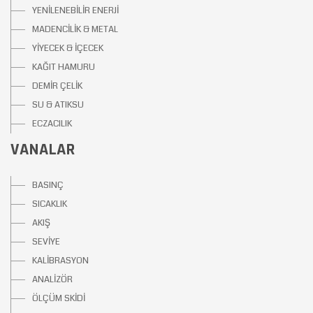
YENİLENEBİLİR ENERJİ
MADENCİLİK & METAL
YİYECEK & İÇECEK
KAĞIT HAMURU
DEMİR ÇELİK
SU & ATIKSU
ECZACILIK
VANALAR
BASINÇ
SICAKLIK
AKIŞ
SEVİYE
KALİBRASYON
ANALİZÖR
ÖLÇÜM SKİDİ