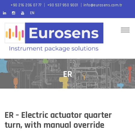
+90 216 206 07 77
+90 537 950 9001
info@eurosens.com.tr
EN
ER
ER – Electric actuator quarter
turn, with manual override