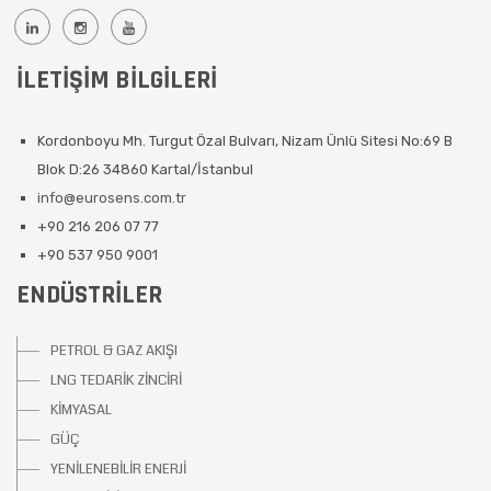
İLETIŞIM BILGILERI
Kordonboyu Mh. Turgut Özal Bulvarı, Nizam Ünlü Sitesi No:69 B
Blok D:26 34860 Kartal/İstanbul
info@eurosens.com.tr
+90 216 206 07 77
+90 537 950 9001
ENDÜSTRILER
PETROL & GAZ AKIŞI
LNG TEDARİK ZİNCİRİ
KİMYASAL
GÜÇ
YENİLENEBİLİR ENERJİ