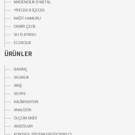
MADENCİLİK & METAL
YİYECEK & İÇECEK
KAĞIT HAMURU
DEMİR ÇELİK
SU & ATIKSU
ECZACILIK
ÜRÜNLER
BASINÇ
SICAKLIK
AKIŞ
SEVİYE
KALİBRASYON
ANALİZÖR
ÖLÇÜM SKİDİ
AKSESUAR
KONTROL SİSTEMLERİ (DCS&PLC)