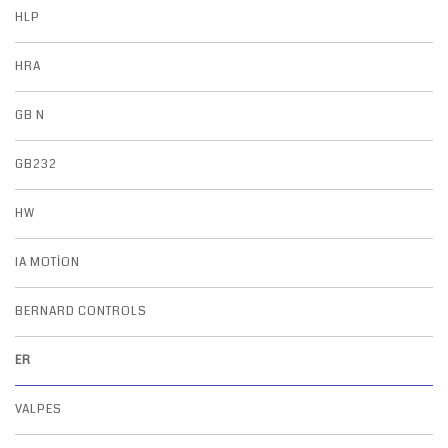
HLP
HRA
GB N
GB232
HW
IA MOTION
BERNARD CONTROLS
ER
VALPES